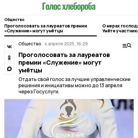
Общество
Проголосовать за лауреатов премии
О мерах господ
«Служение» могут умётцы
Умёте участник
Общество
4 апреля 2025, 16:29
Проголосовать за лауреатов
премии «Служение» могут
умётцы
Отдать свой голос за лучшие управленческие
решения и инициативы можно до 13 апреля
через Госуслуги.