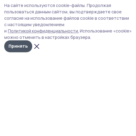
Общество
Сегодня, 09:21
На сайте используются cookie-файлы.
Продолжая
В Тамбовской области комплексно
пользоваться данным сайтом, вы подтверждаете свое
повышают безопасность на дорогах
согласие на использование файлов cookie в соответствии
с настоящим уведомлением
Главная цель — не просто латать ямы, а кардинально
и
Политикой конфиденциальности.
Использование «cookie»
повысить безопасность и комфорт передвижения для
можно отменить в настройках браузера.
жителей региона.
Принять