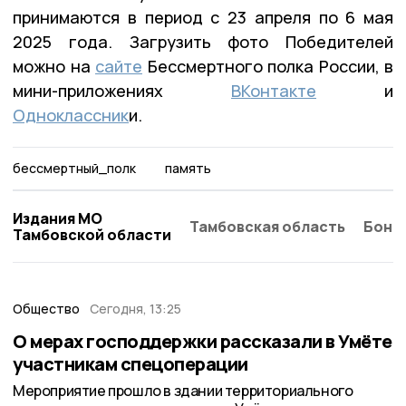
принимаются в период с 23 апреля по 6 мая
2025 года. Загрузить фото Победителей
можно на
сайте
Бессмертного полка России, в
мини-приложениях
ВКонтакте
и
Одноклассник
и.
бессмертный_полк
память
Издания МО
Тамбовская область
Бонд
Тамбовской области
Общество
Сегодня, 13:25
О мерах господдержки рассказали в Умёте
участникам спецоперации
Мероприятие прошло в здании территориального