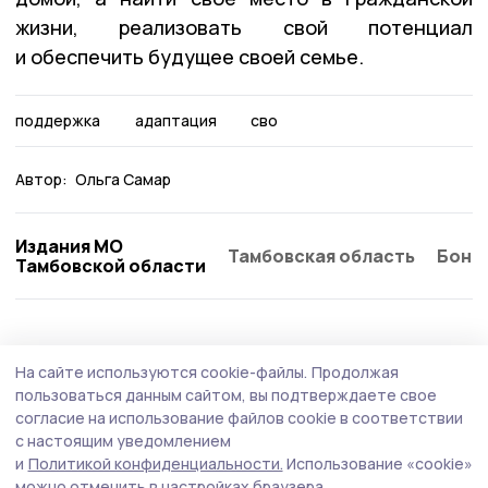
жизни, реализовать свой потенциал
и обеспечить будущее своей семье.
поддержка
адаптация
сво
Автор:
Ольга Самар
Издания МО
Тамбовская область
Бонд
Тамбовской области
Общество
Сегодня, 09:21
На сайте используются cookie-файлы.
Продолжая
В Тамбовской области комплексно
пользоваться данным сайтом, вы подтверждаете свое
повышают безопасность на дорогах
согласие на использование файлов cookie в соответствии
с настоящим уведомлением
Главная цель — не просто латать ямы, а кардинально
и
Политикой конфиденциальности.
Использование «cookie»
повысить безопасность и комфорт передвижения для
можно отменить в настройках браузера.