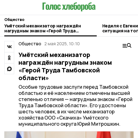
Общество
Умётский механизатор награждён
Неделя с Евген
нагрудным знаком «Герой Труда
ситуация на то
Тамбовской области»
городе и приор
Общество
2 мая 2025, 10:10
Умётский механизатор
награждён нагрудным знаком
«Герой Труда Тамбовской
области»
Особые трудовые заслуги перед Тамбовской
областью и её населением отмечены высшей
степенью отличия — нагрудным знаком «Герой
Труда Тамбовской области». Его удостоены
шесть человек, в их числе механизатор
хозяйства ООО «Скачиха» Умётского
муниципального округа Юрий Митрошкин.