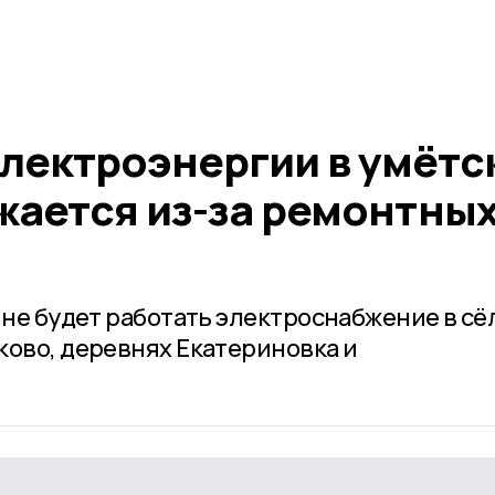
лектроэнергии в умётс
жается из-за ремонтны
 не будет работать электроснабжение в сё
ково, деревнях Екатериновка и