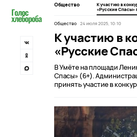
Общество
К участию в конк
«Русские Спасы»
Общество
24 июля 2025, 10:10
К участию в к
«Русские Спа
В Умёте на площади Ленин
Спасы» (6+). Администра
принять участие в конкур