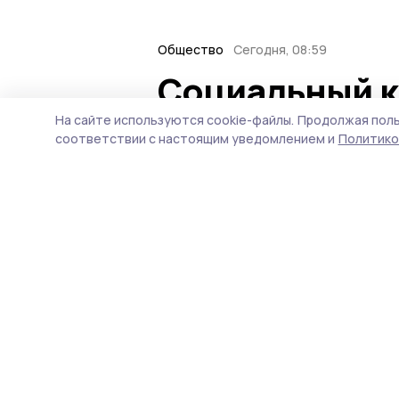
Общество
Сегодня, 08:59
Социальный к
участникам с
На сайте используются cookie-файлы.
Продолжая поль
соответствии с настоящим уведомлением и
Политико
Тамбовской о
бизнес-идеи
В Тамбовской области уч
семьи могут воспользова
заключить социальный ко