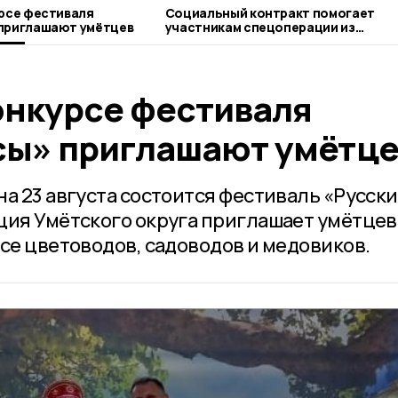
урсе фестиваля
Социальный контракт помогает
 приглашают умётцев
участникам спецоперации из
Тамбовской области реализовать
бизнес-идеи
онкурсе фестиваля
сы» приглашают умётце
а 23 августа состоится фестиваль «Русск
ция Умётского округа приглашает умётцев
се цветоводов, садоводов и медовиков.