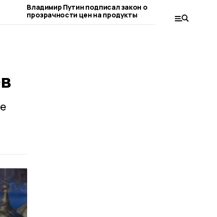
Владимир Путин подписал закон о
Евгений П
прозрачности цен на продукты
меры по с
рынка
в
ие