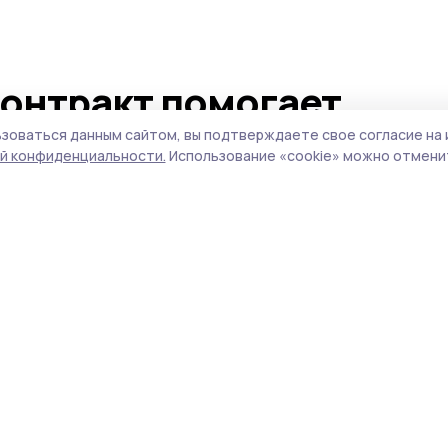
онтракт помогает
пецоперации из
зоваться данным сайтом, вы подтверждаете свое согласие на 
й конфиденциальности.
Использование «cookie» можно отменит
бласти реализовать
астники специальной военной операции и 
ться уникальной мерой поддержки —
нтракт на развитие собственного дела.