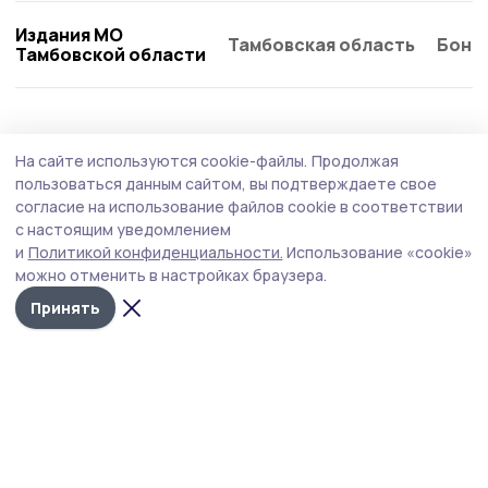
Издания МО
Тамбовская область
Бонд
Тамбовской области
Общество
Сегодня, 09:21
На сайте используются cookie-файлы.
Продолжая
В Тамбовской области комплексно
пользоваться данным сайтом, вы подтверждаете свое
повышают безопасность на дорогах
согласие на использование файлов cookie в соответствии
с настоящим уведомлением
Главная цель — не просто латать ямы, а кардинально
и
Политикой конфиденциальности.
Использование «cookie»
повысить безопасность и комфорт передвижения для
можно отменить в настройках браузера.
жителей региона.
Принять