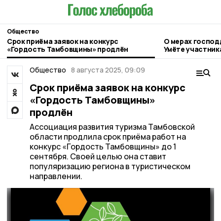
Общество
Срок приёма заявок на конкурс
О мерах господ
«Гордость Тамбовщины» продлён
Умёте участник
Общество
8 августа 2025, 09:09
Срок приёма заявок на конкурс
«Гордость Тамбовщины»
продлён
Ассоциация развития туризма Тамбовской
области продлила срок приёма работ на
конкурс «Гордость Тамбовщины» до 1
сентября. Своей целью она ставит
популяризацию региона в туристическом
направлении.