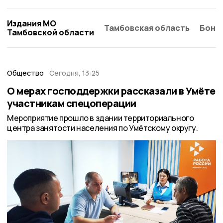
Издания МО
Тамбовская область
Бонд
Тамбовской области
Общество
Сегодня, 13:25
О мерах господдержки рассказали в Умёте
участникам спецоперации
Мероприятие прошло в здании территориального
центра занятости населения по Умётскому округу.