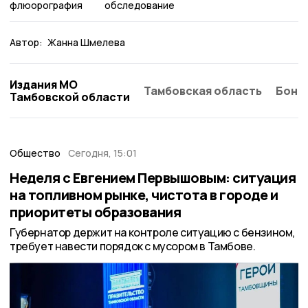
флюорография
обследование
Автор:
Жанна Шмелева
Издания МО
Тамбовская область
Бонд
Тамбовской области
Общество
Сегодня, 15:01
Неделя с Евгением Первышовым: ситуация
на топливном рынке, чистота в городе и
приоритеты образования
Губернатор держит на контроле ситуацию с бензином,
требует навести порядок с мусором в Тамбове.