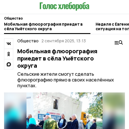
Общество
Мобильная флюорография приедет в
Неделя с Евген
сёла Умётского округа
ситуация на то
городе и приор
Общество
2 сентября 2025, 13:13
Мобильная флюорография
приедет в сёла Умётского
округа
Сельские жители смогут сделать
флюорографию прямо в своих населённых
пунктах.