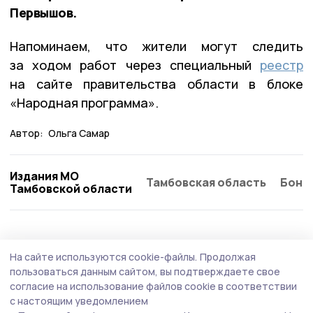
Первышов.
Напоминаем, что жители могут следить
за ходом работ через специальный
реестр
на сайте правительства области в блоке
«Народная программа».
Автор:
Ольга Самар
Издания МО
Тамбовская область
Бонд
Тамбовской области
Общество
Вчера, 14:14
На сайте используются cookie-файлы.
Продолжая
Умётской центр занятости направил в ЦРБ
пользоваться данным сайтом, вы подтверждаете свое
двух молодых врачей
согласие на использование файлов cookie в соответствии
с настоящим уведомлением
Бывают дни в работе кадрового центра, которые