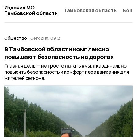
Издания МО
Тамбовская область
Бонд
Тамбовской области
Общество
Сегодня, 09:21
В Тамбовской области комплексно
повышают безопасность на дорогах
Главная цель — не просто латать ямы, а кардинально
повысить безопасность и комфорт передвижения для
жителей региона.