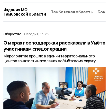
Издания МО
Тамбовская область
Бонд
Тамбовской области
Общество
Сегодня, 13:25
О мерах господдержки рассказали в Умёте
участникам спецоперации
Мероприятие прошло в здании территориального
центра занятости населения по Умётскому округу.