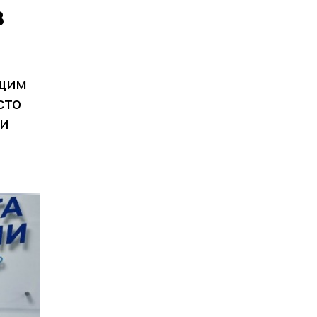
в
ящим
сто
 и