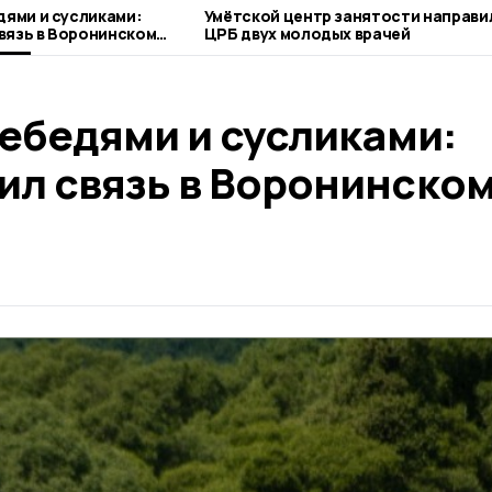
дями и сусликами:
Умётской центр занятости направил
вязь в Воронинском
ЦРБ двух молодых врачей
лебедями и сусликами:
ил связь в Воронинско