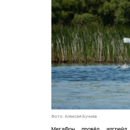
Фото: Алексей Бучнев
МегаФон провёл апгрейд