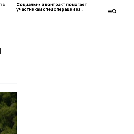
 в
Социальный контракт помогает
Владимир 
участникам спецоперации из
прозрачно
Тамбовской области реализовать
бизнес-идеи
м