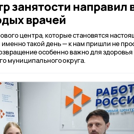
р занятости направил 
одых врачей
рового центра, которые становятся насто
 именно такой день — к нам пришли не про
возвращение особенно важно для здоровья
го муниципального округа.