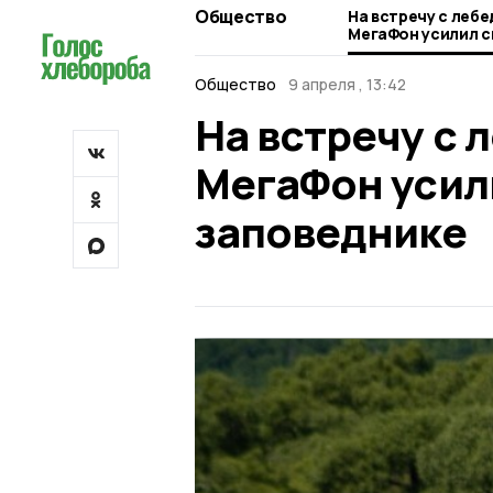
Общество
На встречу с лебе
МегаФон усилил с
заповеднике
Общество
9 апреля , 13:42
На встречу с 
МегаФон усил
заповеднике