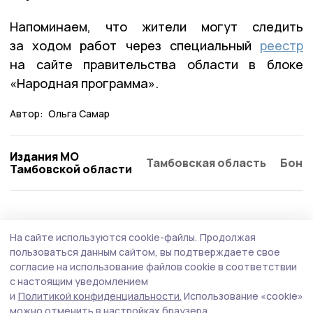
Напоминаем, что жители могут следить
за ходом работ через специальный
реестр
на сайте правительства области в блоке
«Народная программа».
Автор:
Ольга Самар
Издания МО
Тамбовская область
Бонд
Тамбовской области
Общество
6 августа , 14:14
На сайте используются cookie-файлы.
Продолжая
Умётской центр занятости направил в ЦРБ
пользоваться данным сайтом, вы подтверждаете свое
двух молодых врачей
согласие на использование файлов cookie в соответствии
с настоящим уведомлением
Бывают дни в работе кадрового центра, которые
и
Политикой конфиденциальности.
Использование «cookie»
становятся настоящим праздником. Сегодня был
можно отменить в настройках браузера.