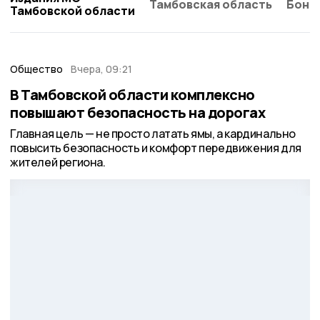
Тамбовская область
Бонд
Тамбовской области
Общество
Вчера, 09:21
В Тамбовской области комплексно
повышают безопасность на дорогах
Главная цель — не просто латать ямы, а кардинально
повысить безопасность и комфорт передвижения для
жителей региона.