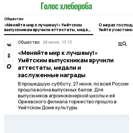
Общество
«Меняйте мир к лучшему!» Умётским
О мерах господ
выпускникам вручили аттестаты, медали
Умёте участник
и заслуженные награды
Общество
28 июня , 13:13
«Меняйте мир к лучшему!»
Умётским выпускникам вручили
аттестаты, медали и
заслуженные награды
В прошедшую субботу, 27 июня, по всей России
прошла волна выпускных балов. Для
выпускников агроинженерной школы и её
Оржевского филиала торжество прошло в
Умётском Доме культуры.