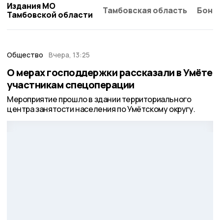
Издания МО
Тамбовская область
Бонд
Тамбовской области
Общество
Вчера, 13:25
О мерах господдержки рассказали в Умёте
участникам спецоперации
Мероприятие прошло в здании территориального
центра занятости населения по Умётскому округу.