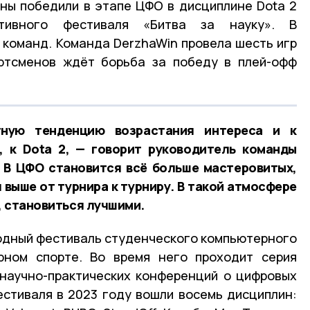
ны победили в этапе ЦФО в дисциплине Dota 2
ртивного фестиваля «Битва за науку». В
 команд. Команда DerzhaWin провела шесть игр
ортсменов ждёт борьба за победу в плей-офф
ную тенденцию возрастания интереса и к
и, к Dota 2, — говорит руководитель команды
— В ЦФО становится всё больше мастеровитых,
 выше от турнира к турниру. В такой атмосфере
е, становиться лучшими.
одный фестиваль студенческого компьютерного
рном спорте. Во время него проходит серия
 научно-практических конференций о цифровых
естиваля в 2023 году вошли восемь дисциплин: