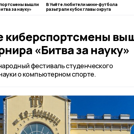
спортсмены вышли
В Умёте любители мини-футбола
итва за науку»
разыграли кубок главы округа
е киберспортсмены вы
рнира «Битва за науку»
ународный фестиваль студенческого
науки о компьютерном спорте.