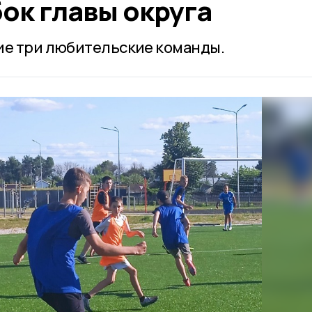
ок главы округа
ие три любительские команды.