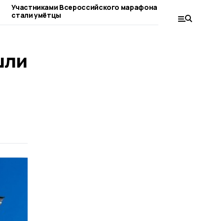
Участниками Всероссийского марафона
Межлагерные 
стали умётцы
атлетике прош
шли