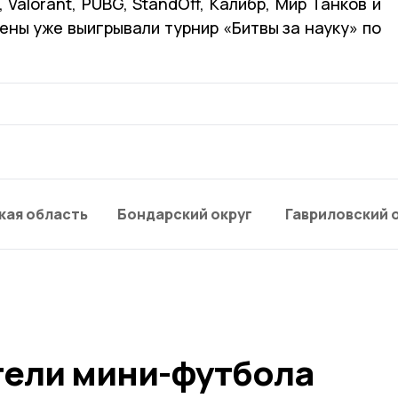
, Valorant, PUBG, StandOff, Калибр, Мир Танков и
ены уже выигрывали турнир «Битвы за науку» по
кая область
Бондарский округ
Гавриловский 
тели мини-футбола