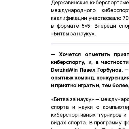
Державинские киберспортсме
международного киберспо
квалификации участвовало 70
в формате 5×5. Впереди сп
«Битвы за науку».
— Хочется отметить прият
киберспорту, и, в частност
DerzhaWin Павел Горбунов. 
опытных команд, конкуренция
и приятно играть и, тем боле
«Битва за науку» — междунар
спорта и науки о компьюте
киберспортивных турниров и
видах спорта. В программу ф