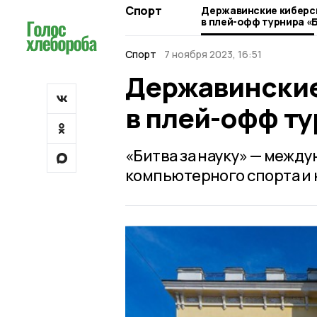
Спорт
Державинские кибер
в плей-офф турнира «Б
Спорт
7 ноября 2023, 16:51
Державински
в плей-офф ту
«Битва за науку» — межд
компьютерного спорта и 