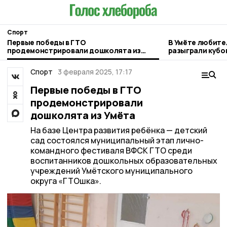
Спорт
Первые победы в ГТО
В Умёте любите
продемонстрировали дошколята из
разыграли кубок
Умёта
Спорт
3 февраля 2025, 17:17
Первые победы в ГТО
продемонстрировали
дошколята из Умёта
На базе Центра развития ребёнка — детский
сад состоялся муниципальный этап лично-
командного фестиваля ВФСК ГТО среди
воспитанников дошкольных образовательных
учреждений Умётского муниципального
округа «ГТОшка».