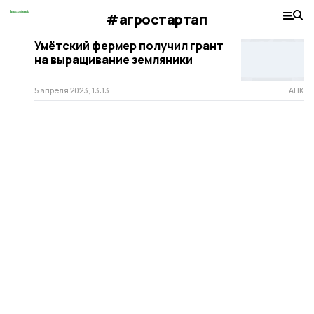
#агростартап
Умётский фермер получил грант
на выращивание земляники
5 апреля 2023, 13:13
АПК