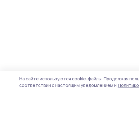
На сайте используются cookie-файлы.
Продолжая поль
соответствии с настоящим уведомлением и
Политико
Голос хлебороба 68
Новости
Истории
Карточки