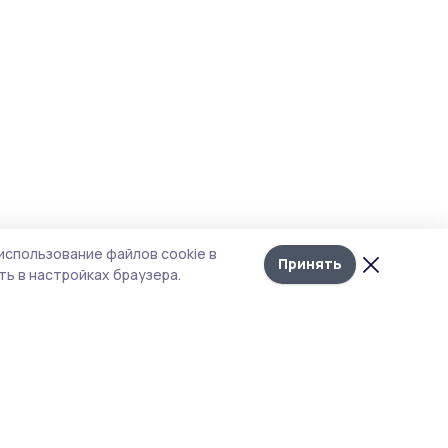
использование файлов cookie в
Принять
ь в настройках браузера.
тика конфиденциальности
т содержит сервисы, использующие
kies. Продолжая пользоваться данным
том, вы подтверждаете свое согласие на
льзование файлов cookie в соответствии с
тоящим уведомлением и Политикой
иденциальности. Использование «cookie»