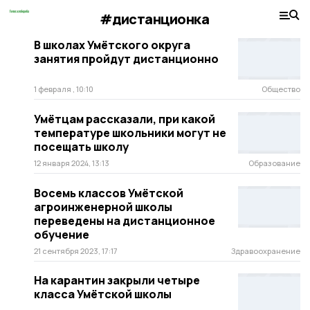
#дистанционка
В школах Умётского округа
занятия пройдут дистанционно
1 февраля , 10:10
Общество
Умётцам рассказали, при какой
температуре школьники могут не
посещать школу
12 января 2024, 13:13
Образование
Восемь классов Умётской
агроинженерной школы
переведены на дистанционное
обучение
21 сентября 2023, 17:17
Здравоохранение
На карантин закрыли четыре
класса Умётской школы