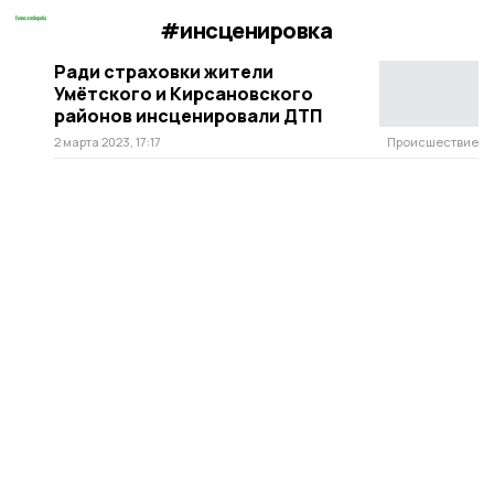
#инсценировка
Ради страховки жители
Умётского и Кирсановского
районов инсценировали ДТП
2 марта 2023, 17:17
Происшествие