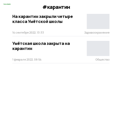
#карантин
На карантин закрыли четыре
класса Умётской школы
14 сентября 2022, 13:33
Здравоохранение
Умётская школа закрыта на
карантин
1 февраля 2022, 08:54
Общество