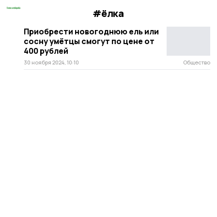
#ëлка
Приобрести новогоднюю ель или
сосну умётцы смогут по цене от
400 рублей
30 ноября 2024, 10:10
Общество