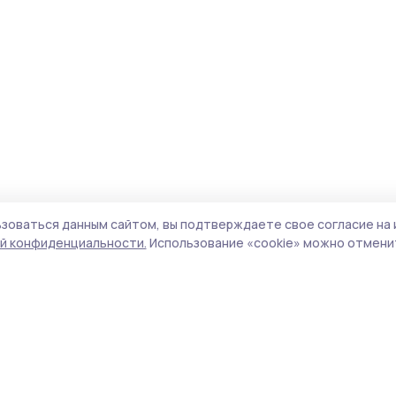
зоваться данным сайтом, вы подтверждаете свое согласие на 
й конфиденциальности.
Использование «cookie» можно отменит
Учредитель и издатель:
ООО «Издательский
Поли
дом «Тамбов»
Сай
Адрес редакции:
392000, Тамбовская обл.,
coo
г.Тамбов, ш. Моршанское, д.14а
сай
Номер телефона редакции:
8 (4752) 45-05-
испо
76
нас
Электронная почта редакции:
конф