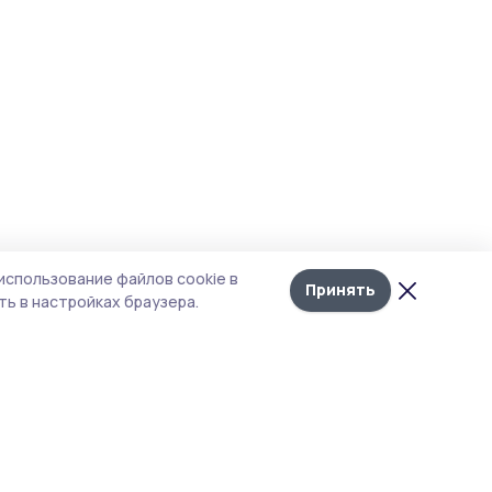
использование файлов cookie в
Принять
ь в настройках браузера.
тика конфиденциальности
т содержит сервисы, использующие
kies. Продолжая пользоваться данным
том, вы подтверждаете свое согласие на
льзование файлов cookie в соответствии с
тоящим уведомлением и Политикой
иденциальности. Использование «cookie»