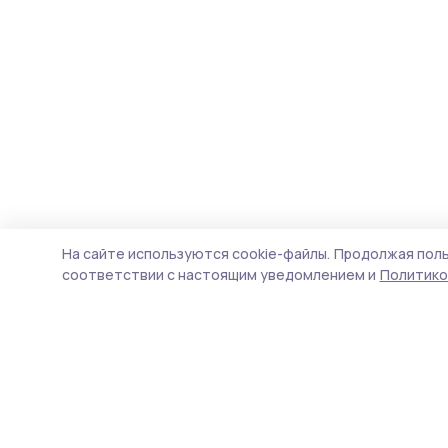
На сайте используются cookie-файлы.
Продолжая поль
соответствии с настоящим уведомлением и
Политико
Голос хлебороба 68
Новости
Истории
Карточки