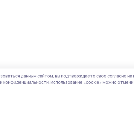
зоваться данным сайтом, вы подтверждаете свое согласие на 
й конфиденциальности.
Использование «cookie» можно отменит
Учредитель и издатель:
ООО «Издательский
Поли
дом «Тамбов»
Сай
Адрес редакции:
392000, Тамбовская обл.,
coo
г.Тамбов, ш. Моршанское, д.14а
сай
Номер телефона редакции:
8 (4752) 45-05-
испо
76
нас
Электронная почта редакции:
конф