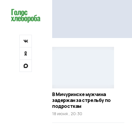
В Мичуринске мужчина
задержан за стрельбу по
подросткам
18 июня , 20:30