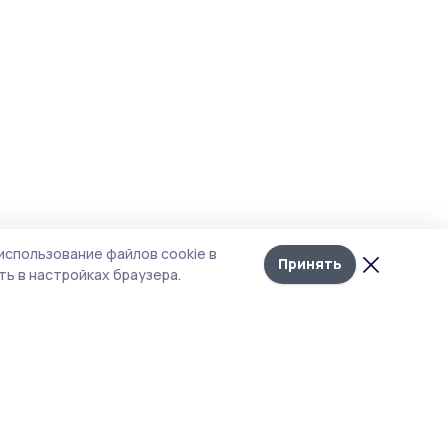
использование файлов cookie в
Принять
ь в настройках браузера.
тика конфиденциальности
т содержит сервисы, использующие
kies. Продолжая пользоваться данным
том, вы подтверждаете свое согласие на
льзование файлов cookie в соответствии с
тоящим уведомлением и Политикой
иденциальности. Использование «cookie»