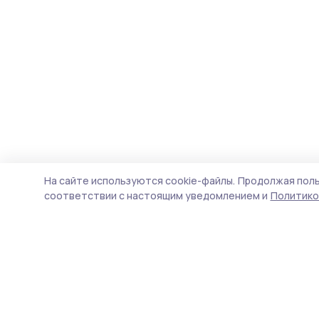
На сайте используются cookie-файлы.
Продолжая поль
соответствии с настоящим уведомлением и
Политико
Голос хлебороба 68
Новости
Истории
Карточки