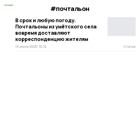
#почтальон
В срок и любую погоду.
Почтальоны из умётского села
вовремя доставляют
корреспонденцию жителям
13 июля 2025, 10:10
Статья