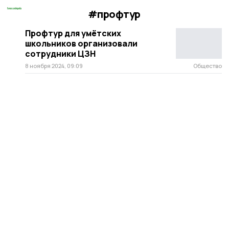
#профтур
Профтур для умётских
школьников организовали
сотрудники ЦЗН
8 ноября 2024, 09:09
Общество