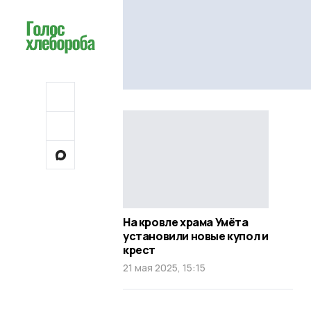
На кровле храма Умёта
установили новые купол и
крест
21 мая 2025, 15:15