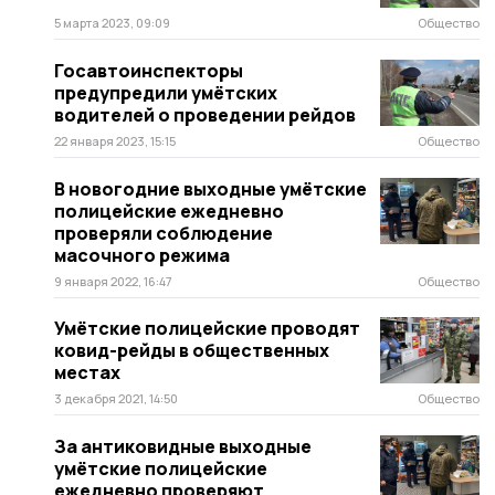
5 марта 2023, 09:09
Общество
Госавтоинспекторы
предупредили умётских
водителей о проведении рейдов
22 января 2023, 15:15
Общество
В новогодние выходные умётские
полицейские ежедневно
проверяли соблюдение
масочного режима
9 января 2022, 16:47
Общество
Умётские полицейские проводят
ковид-рейды в общественных
местах
3 декабря 2021, 14:50
Общество
За антиковидные выходные
умётские полицейские
ежедневно проверяют