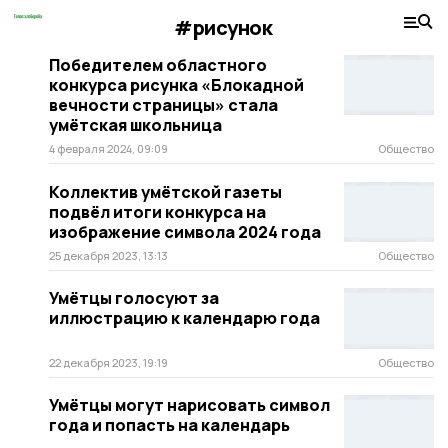
#рисунок
Победителем областного
конкурса рисунка «Блокадной
вечности страницы» стала
умётская школьница
4 февраля 2024, 09:09
Общество
Коллектив умётской газеты
подвёл итоги конкурса на
изображение символа 2024 года
25 декабря 2023, 13:13
Общество
Умётцы голосуют за
иллюстрацию к календарю года
22 декабря 2023, 19:19
Общество
Умётцы могут нарисовать символ
года и попасть на календарь