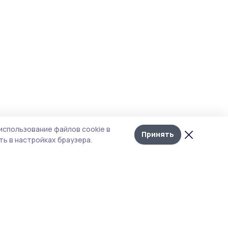
использование файлов cookie в
Принять
ь в настройках браузера.
тика конфиденциальности
т содержит сервисы, использующие
kies. Продолжая пользоваться данным
том, вы подтверждаете свое согласие на
льзование файлов cookie в соответствии с
тоящим уведомлением и Политикой
иденциальности. Использование «cookie»