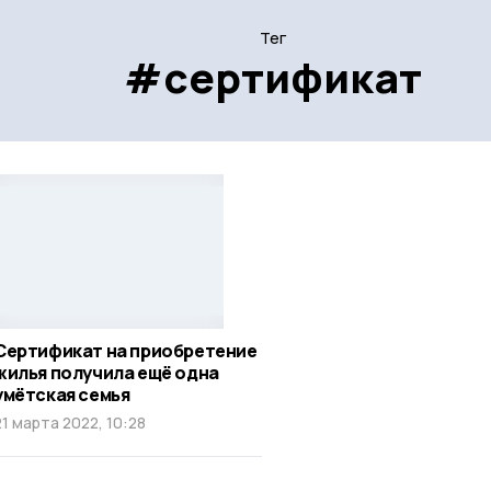
Тег
#сертификат
Сертификат на приобретение
жилья получила ещё одна
умётская семья
21 марта 2022, 10:28