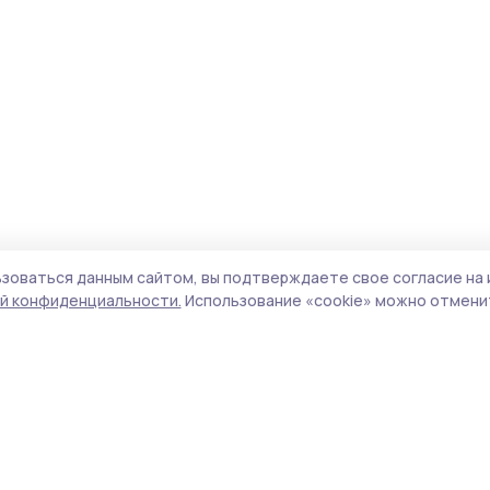
зоваться данным сайтом, вы подтверждаете свое согласие на 
й конфиденциальности.
Использование «cookie» можно отменит
Учредитель и издатель:
ООО «Издательский
Поли
дом «Тамбов»
Сай
Адрес редакции:
392000, Тамбовская обл.,
coo
г.Тамбов, ш. Моршанское, д.14а
сай
Номер телефона редакции:
8 (4752) 45-05-
испо
76
нас
Электронная почта редакции:
конф