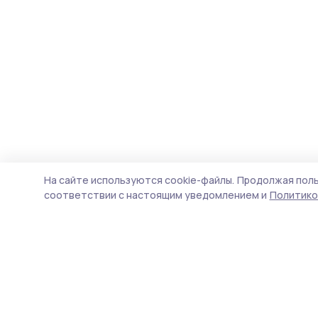
На сайте используются cookie-файлы.
Продолжая поль
соответствии с настоящим уведомлением и
Политико
Голос хлебороба 68
Новости
Истории
Карточки