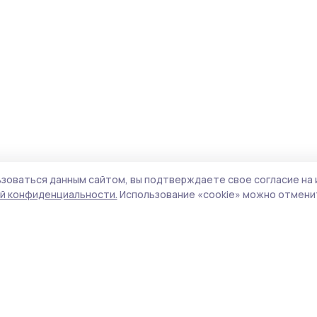
зоваться данным сайтом, вы подтверждаете свое согласие на 
й конфиденциальности.
Использование «cookie» можно отменит
Учредитель и издатель:
ООО «Издательский
Поли
дом «Тамбов»
Сай
Адрес редакции:
392000, Тамбовская обл.,
coo
г.Тамбов, ш. Моршанское, д.14а
сай
Номер телефона редакции:
8 (4752) 45-05-
испо
76
нас
Электронная почта редакции:
конф