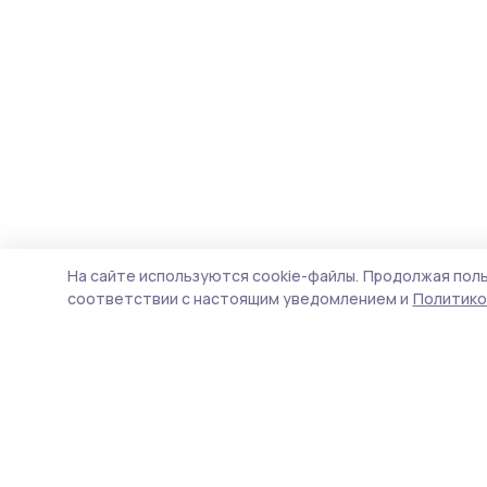
На сайте используются cookie-файлы.
Продолжая поль
соответствии с настоящим уведомлением и
Политико
Голос хлебороба 68
Новости
Истории
Карточки