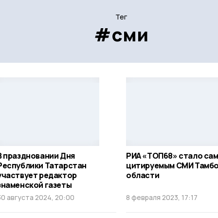
Тег
#сми
В праздновании Дня
РИА «ТОП68» стало са
Республики Татарстан
цитируемым СМИ Тамб
участвует редактор
области
знаменской газеты
30 августа 2024, 20:00
8 февраля 2023, 17:17