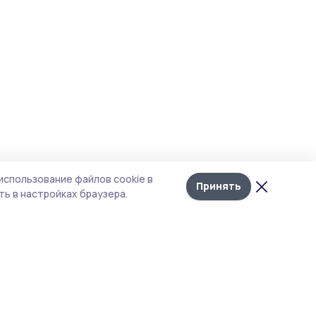
использование файлов cookie в
Принять
ь в настройках браузера.
тика конфиденциальности
т содержит сервисы, использующие
kies. Продолжая пользоваться данным
том, вы подтверждаете свое согласие на
льзование файлов cookie в соответствии с
тоящим уведомлением и Политикой
иденциальности. Использование «cookie»