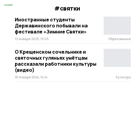
#святки
Иностранные студенты
Державинского побывали на
фестивале «Зимние Святки»
13 января 2025, 19:05
Образование
О Крещенском сочельнике и
святочных гуляньях умётцам
рассказали работники культуры
(видео)
18 января 2024, 14:14
Культура