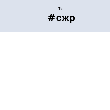
Тег
#сжр