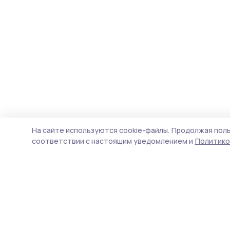
На сайте используются cookie-файлы.
Продолжая поль
соответствии с настоящим уведомлением и
Политико
Голос хлебороба 68
Новости
Истории
Карточки