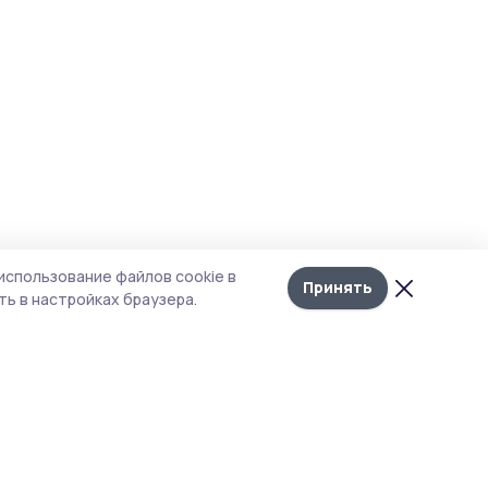
использование файлов cookie в
Принять
ь в настройках браузера.
тика конфиденциальности
т содержит сервисы, использующие
kies. Продолжая пользоваться данным
том, вы подтверждаете свое согласие на
льзование файлов cookie в соответствии с
тоящим уведомлением и Политикой
иденциальности. Использование «cookie»