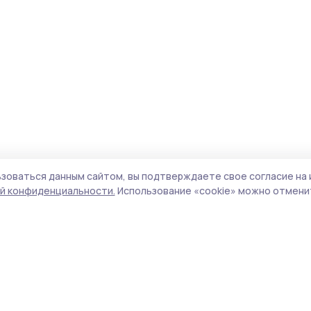
зоваться данным сайтом, вы подтверждаете свое согласие на 
й конфиденциальности.
Использование «cookie» можно отменит
Учредитель и издатель:
ООО «Издательский
Поли
дом «Тамбов»
Сай
Адрес редакции:
392000, Тамбовская обл.,
coo
г.Тамбов, ш. Моршанское, д.14а
сай
Номер телефона редакции:
8 (4752) 45-05-
испо
76
нас
Электронная почта редакции:
конф