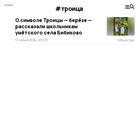
#троица
О символе Троицы — берёзе —
рассказали школьникам
умётского села Бибиково
17 июня 2024, 09:09
Общество