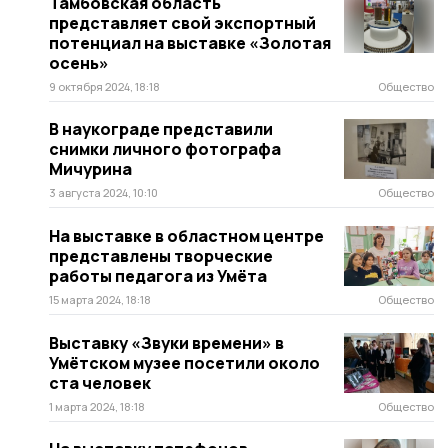
Тамбовская область
представляет свой экспортный
потенциал на выставке «Золотая
осень»
9 октября 2024, 18:18
Общество
В наукограде представили
снимки личного фотографа
Мичурина
3 августа 2024, 10:10
Общество
На выставке в областном центре
представлены творческие
работы педагога из Умёта
15 марта 2024, 18:18
Общество
Выставку «Звуки времени» в
Умётском музее посетили около
ста человек
1 марта 2024, 18:18
Общество