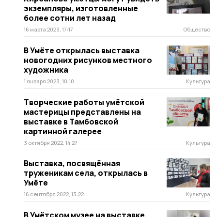
экземпляры, изготовленные
более сотни лет назад
16 марта 2023, 17:17
Общество
В Умёте открылась выставка
новогодних рисунков местного
художника
1 января 2023, 10:10
Культура
Творческие работы умётской
мастерицы представлены на
выставке в Тамбовской
картинной галерее
3 октября 2022, 14:27
Культура
Выставка, посвящённая
труженикам села, открылась в
Умёте
16 сентября 2022, 13:22
Культура
В Умётском музее на выставке,