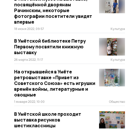
посвящённой дворянам
Рачинским, некоторые
фотографии посетители увидят
впервые
18 июня 2022, 09:57
Культура
В Умётской библиотеке Петру
Первому посвятили книжную
выставку
26 марта 2022, 11:17
Культура
На открывшейся в Умёте
ретровыставке «Привет из
Советского Союза» есть игрушки
времён войны, литературные и
овощные
1 января 2022, 10:00
Общество
В Умётской школе проходит
выставка рисунков
шестиклассницы