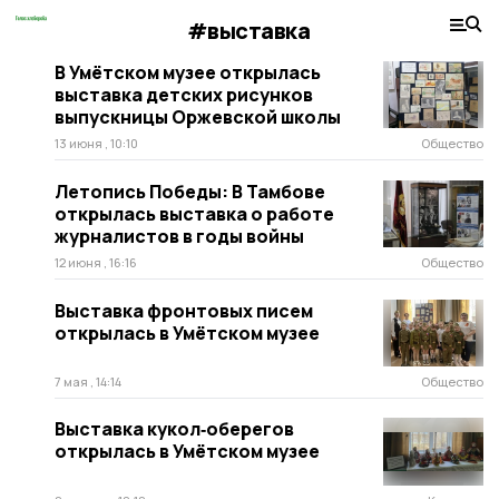
#выставка
В Умётском музее открылась
выставка детских рисунков
выпускницы Оржевской школы
13 июня , 10:10
Общество
Летопись Победы: В Тамбове
открылась выставка о работе
журналистов в годы войны
12 июня , 16:16
Общество
Выставка фронтовых писем
открылась в Умётском музее
7 мая , 14:14
Общество
Выставка кукол‑оберегов
открылась в Умётском музее