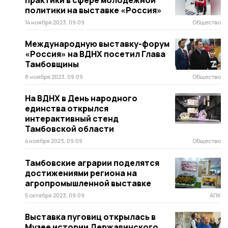
политики на выставке «Россия»
14 ноября 2023, 09:09
Общество
Международную выставку-форум
«Россия» на ВДНХ посетил Глава
Тамбовщины
8 ноября 2023, 09:09
Общество
На ВДНХ в День народного
единства открылся
интерактивный стенд
Тамбовской области
4 ноября 2023, 09:09
Общество
Тамбовские аграрии поделятся
достижениями региона на
агропромышленной выставке
5 октября 2023, 09:09
АПК
Выставка пуговиц открылась в
Музее истории Державинского