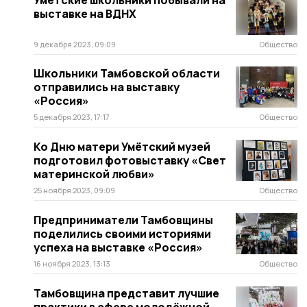
Умётские школьники побывали на
выставке на ВДНХ
9 декабря 2023, 09:09
Общество
Школьники Тамбовской области
отправились на выставку
«Россия»
5 декабря 2023, 17:17
Общество
Ко Дню матери Умётский музей
подготовил фотовыставку «Свет
материнской любви»
25 ноября 2023, 09:09
Общество
Предприниматели Тамбовщины
поделились своими историями
успеха на выставке «Россия»
16 ноября 2023, 13:13
Общество
Тамбовщина представит лучшие
практики в сфере молодёжной