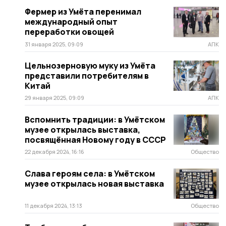
Фермер из Умёта перенимал
международный опыт
переработки овощей
31 января 2025, 09:09
АПК
Цельнозерновую муку из Умёта
представили потребителям в
Китай
29 января 2025, 09:09
АПК
Вспомнить традиции: в Умётском
музее открылась выставка,
посвящённая Новому году в СССР
22 декабря 2024, 16:16
Общество
Слава героям села: в Умётском
музее открылась новая выставка
11 декабря 2024, 13:13
Общество