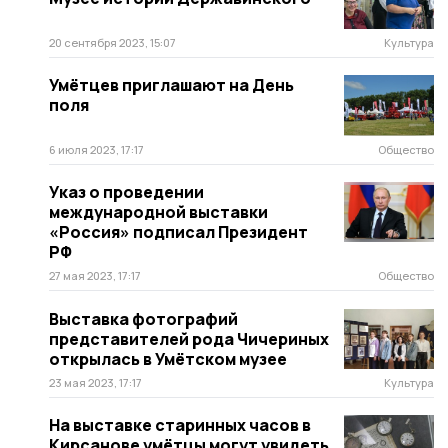
20 сентября 2023, 15:07
Культура
Умётцев приглашают на День
поля
6 июля 2023, 17:17
Общество
Указ о проведении
международной выставки
«Россия» подписал Президент
РФ
27 мая 2023, 17:17
Общество
Выставка фотографий
представителей рода Чичериных
открылась в Умётском музее
23 мая 2023, 17:17
Культура
На выставке старинных часов в
Кирсанове умётцы могут увидеть