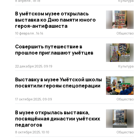
8 апреля , 18:18
Культура
В умётском музее открылась
выставка ко Дню памяти юного
героя-антифашиста
10 февраля , 14:14
Общество
Совершить путешествие в
прошлое приглашают умётцев
22 декабря 2025, 09:19
Культура
Выставку в музее Умётской школы
посвятили героям спецоперации
17 октября 2025, 09:09
Общество
В музее открылась выставка,
посвящённая династии умётских
педагогов
8 октября 2025, 10:10
Общество