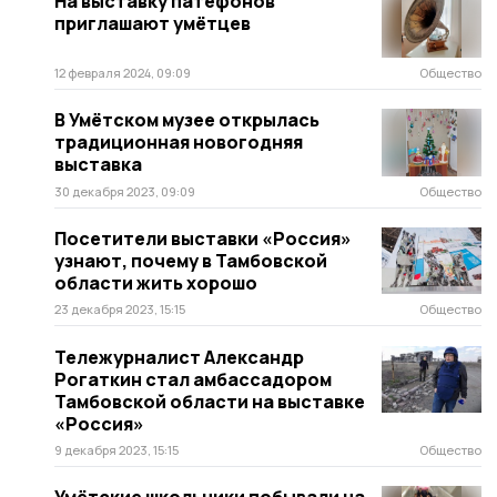
На выставку патефонов
приглашают умётцев
12 февраля 2024, 09:09
Общество
В Умётском музее открылась
традиционная новогодняя
выставка
30 декабря 2023, 09:09
Общество
Посетители выставки «Россия»
узнают, почему в Тамбовской
области жить хорошо
23 декабря 2023, 15:15
Общество
Тележурналист Александр
Рогаткин стал амбассадором
Тамбовской области на выставке
«Россия»
9 декабря 2023, 15:15
Общество