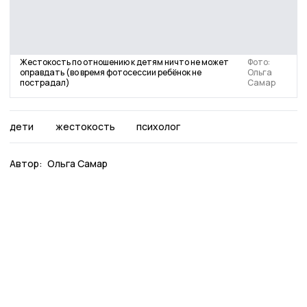
Жестокость по отношению к детям ничто не может
Фото:
оправдать (во время фотосессии ребёнок не
Ольга
пострадал)
Самар
дети
жестокость
психолог
Автор:
Ольга Самар