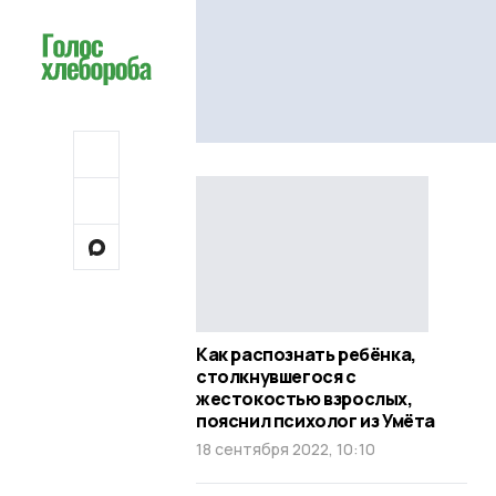
Как распознать ребёнка,
столкнувшегося с
жестокостью взрослых,
пояснил психолог из Умёта
18 сентября 2022, 10:10