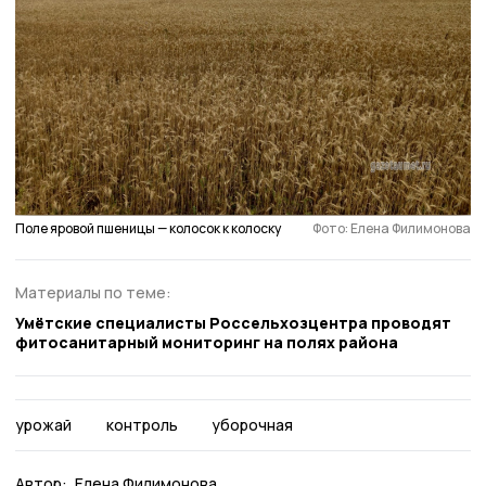
Поле яровой пшеницы — колосок к колоску
Фото: Елена Филимонова
Материалы по теме:
Умётские специалисты Россельхозцентра проводят
фитосанитарный мониторинг на полях района
урожай
контроль
уборочная
Автор:
Елена Филимонова