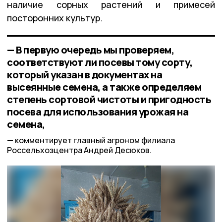
наличие сорных растений и примесей
посторонних культур.
— В первую очередь мы проверяем,
соответствуют ли посевы тому сорту,
который указан в документах на
высеянные семена, а также определяем
степень сортовой чистоты и пригодность
посева для использования урожая на
семена,
комментирует главный агроном филиала
Россельхозцентра Андрей Десюков.