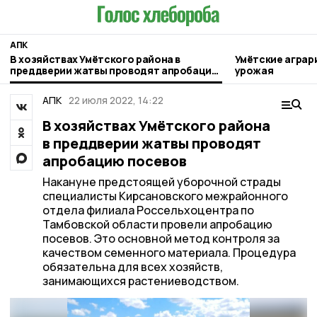
АПК
В хозяйствах Умётского района в
Умётские аграр
преддверии жатвы проводят апробацию
урожая
посевов
АПК
22 июля 2022, 14:22
В хозяйствах Умётского района
в преддверии жатвы проводят
апробацию посевов
Накануне предстоящей уборочной страды
специалисты Кирсановского межрайонного
отдела филиала Россельхоцентра по
Тамбовской области провели апробацию
посевов. Это основной метод контроля за
качеством семенного материала. Процедура
обязательна для всех хозяйств,
занимающихся растениеводством.