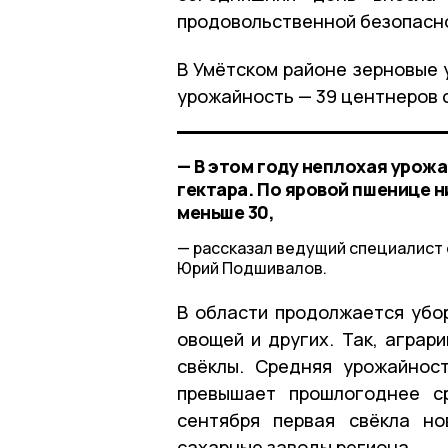
продовольственной безопасно
В Умётском районе зерновые 
урожайность — 39 центнеров с
— В этом году неплохая урожа
гектара. По яровой пшенице ни
меньше 30,
рассказал ведущий специалист 
Юрий Подшивалов.
В области продолжается убор
овощей и других. Так, аграр
свёклы. Средняя урожайнос
превышает прошлогоднее с
сентября первая свёкла но
сахарные заводы региона.