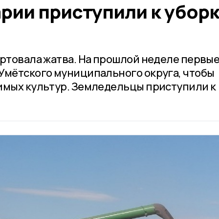
рии приступили к убор
артовала жатва. На прошлой неделе первы
Умётского муниципального округа, чтобы
имых культур. Земледельцы приступили к