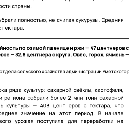
сти страны.
убрали полностью, не считая кукурузы. Средняя
 гектара.
йность по озимой пшенице и ржи — 47 центнеров с
же — 32,8 центнера с круга. Овёс, горох, ячмень —
отдела сельского хозяйства администрации Умётского 
ка ряда культур: сахарной свёклы, картофеля,
ии региона собрали более 2 млн тонн сахарной
ть культуры — 408 центнеров с гектара, что
реднее значение на этот период. В начале
вого урожая поступила для переработки на