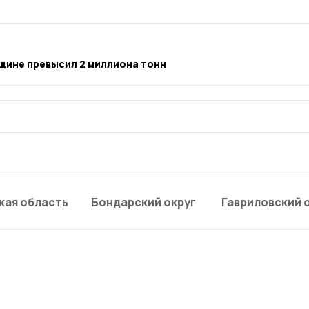
щине превысил 2 миллиона тонн
кая область
Бондарский округ
Гавриловский 