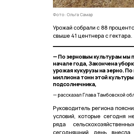
Фото: Ольга Самар
Урожай собрали с 88 процент
свыше 41 центнера с гектара.
— По зерновым культурам мы 
начале года, Закончена убор
урожая кукурузы на зерно. П
миллиона тонн этой культуры
подсолнечника,
рассказал Глава Тамбовской об
Руководитель региона поясни
условий, которые сегодня н
ряда сельскохозяйствен
сегодняшний день внесла 