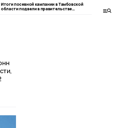
Итоги посевной кампании в Тамбовской
На «Дне Тамбовс
области подвели в правительстве
фермер отмечен 
региона
Правительства р
показатели
онн
сти,
2