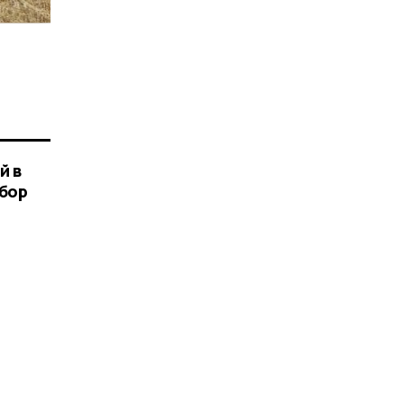
й в
сбор