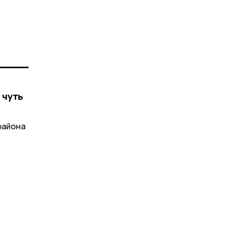
 чуть
района