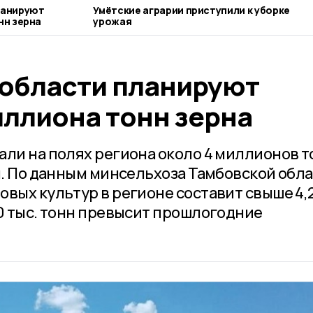
ланируют
Умётские аграрии приступили к уборке
нн зерна
урожая
 области планируют
иллиона тонн зерна
али на полях региона около 4 миллионов т
ы. По данным минсельхоза Тамбовской обла
овых культур в регионе составит свыше 4,
00 тыс. тонн превысит прошлогодние