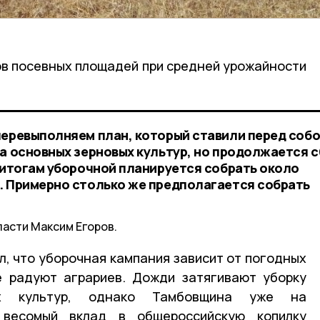
ов посевных площадей при средней урожайности
перевыполняем план, который ставили перед собо
ка основных зерновых культур, но продолжается 
о итогам уборочной планируется собрать около
. Примерно столько же предполагается собрать
ласти Максим Егоров.
л, что уборочная кампания зависит от погодных
е радуют аграриев. Дожди затягивают уборку
ных культур, однако Тамбовщина уже на
весомый вклад в общероссийскую копилку