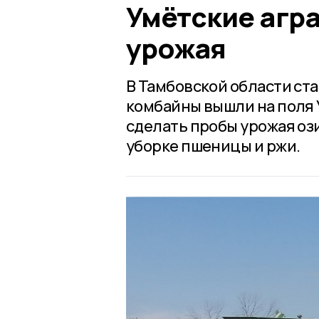
Умётские агра
урожая
В Тамбовской области ст
комбайны вышли на поля 
сделать пробы урожая оз
уборке пшеницы и ржи.