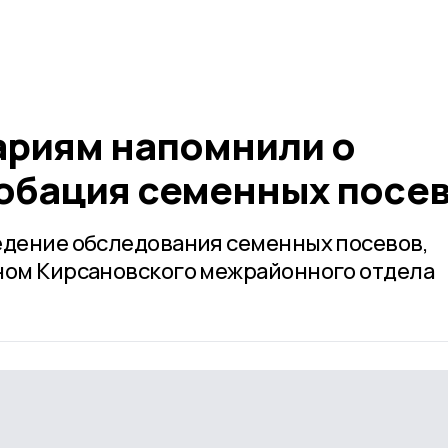
ариям напомнили о
обация семенных посе
едение обследования семенных посевов,
ном Кирсановского межрайонного отдела