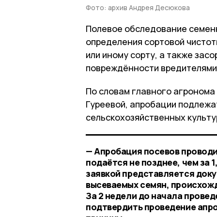
Фото: архив Андрея Десюкова
Полевое обследование семенн
определения сортовой чистоты
или иному сорту, а также зас
повреждённости вредителями
По словам главного агронома
Гуреевой, апробации подлежа
сельскохозяйственных культу
— Апробация посевов проводи
подаётся не позднее, чем за 
заявкой представляется док
высеваемых семян, происхожде
За 2 недели до начала прове
подтвердить проведение апро