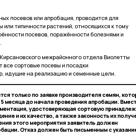
ых посевов или апробация, проводится для
 или типичности растений, относящихся к тому
орённости посевов, поражённости болезнями и
.
 Кирсановского межрайонного отдела Виолетты
т все сортовые посевы и посадки
р, идущие на реализацию и семенные цели.
тся только по заявке производителя семян, кото
1,5 месяца до начала проведения апробации. Вмест
ументация, удостоверяющая сортовую принадле
ние и их качество, а также законность их получ
дения этого мероприятия заявитель должен
бации. Отказ должен быть письменным с указани