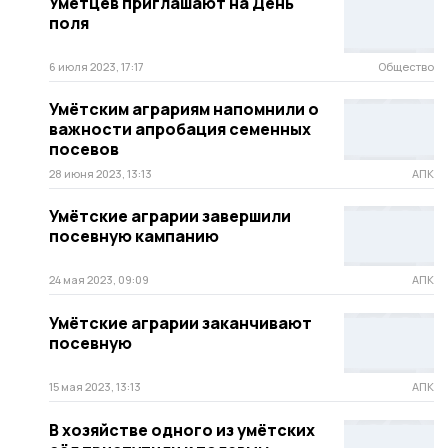
Умётцев приглашают на День
поля
6 июля 2023, 17:17
Общество
Умётским аграриям напомнили о
важности апробация семенных
посевов
28 июня 2023, 13:13
АПК
Умётские аграрии завершили
посевную кампанию
24 мая 2023, 09:09
АПК
Умётские аграрии заканчивают
посевную
15 мая 2023, 13:13
АПК
В хозяйстве одного из умётских