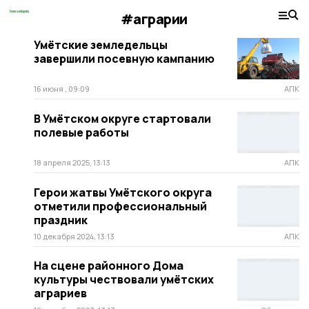
#аграрии
Умётские земледельцы
завершили посевную кампанию
16 июня , 09:09
АПК
В Умётском округе стартовали
полевые работы
18 апреля 2025, 13:13
АПК
Герои жатвы Умётского округа
отметили профессиональный
праздник
10 декабря 2024, 13:13
АПК
На сцене районного Дома
культуры чествовали умётских
аграриев