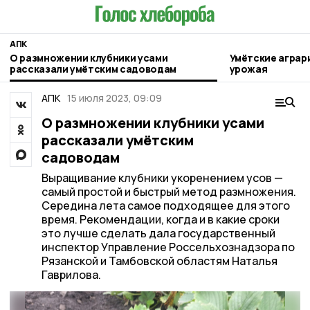
АПК
О размножении клубники усами
Умётские аграр
рассказали умётским садоводам
урожая
АПК
15 июля 2023, 09:09
О размножении клубники усами
рассказали умётским
садоводам
Выращивание клубники укоренением усов —
самый простой и быстрый метод размножения.
Середина лета самое подходящее для этого
время. Рекомендации, когда и в какие сроки
это лучше сделать дала государственный
инспектор Управление Россельхознадзора по
Рязанской и Тамбовской областям Наталья
Гаврилова.