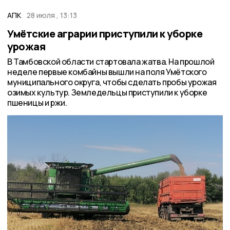
АПК
28 июля , 13:13
Умётские аграрии приступили к уборке
урожая
В Тамбовской области стартовала жатва. На прошлой
неделе первые комбайны вышли на поля Умётского
муниципального округа, чтобы сделать пробы урожая
озимых культур. Земледельцы приступили к уборке
пшеницы и ржи.