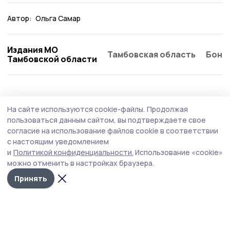
Автор:
Ольга Самар
Издания МО
Тамбовская область
Бонд
Тамбовской области
АПК
6 июля , 14:05
На сайте используются cookie-файлы.
Продолжая
Итоги посевной кампании в Тамбовской
пользоваться данным сайтом, вы подтверждаете свое
области подвели в правительстве региона
согласие на использование файлов cookie в соответствии
с настоящим уведомлением
Аграрии Тамбовской области завершили сев яровых
и
Политикой конфиденциальности.
Использование «cookie»
культур за исключением овощей открытого грунта. По
можно отменить в настройках браузера.
предварительным данным, посеяно более 1,43 млн га,
что меньше показателя 2025 года, когда засеяли 1,49
Принять
млн га.