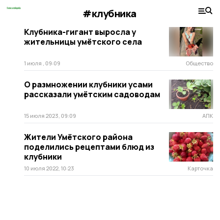
#клубника
Клубника-гигант выросла у
жительницы умётского села
1 июля , 09:09
Общество
О размножении клубники усами
рассказали умётским садоводам
15 июля 2023, 09:09
АПК
Жители Умётского района
поделились рецептами блюд из
клубники
10 июля 2022, 10:23
Карточка