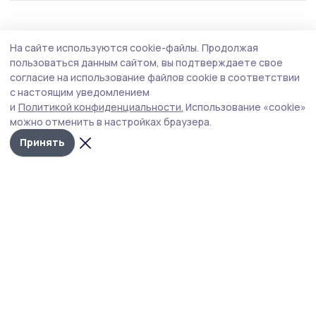
Общество
Вчера, 13:25
На сайте используются cookie-файлы.
Продолжая
О мерах господдержки рассказали в Умёте
пользоваться данным сайтом, вы подтверждаете свое
участникам спецоперации
согласие на использование файлов cookie в соответствии
с настоящим уведомлением
Мероприятие прошло в здании территориального
и
Политикой конфиденциальности.
Использование «cookie»
центра занятости населения по Умётскому округу.
можно отменить в настройках браузера.
Принять