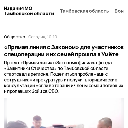
Издания МО
Тамбовская область
Бонд
Тамбовской области
Общество
Сегодня, 10:10
«Прямая линия с Законом» для участников
спецоперации и их семей прошла в Умёте
Проект «Прямая линия с Законом» филиала фонда
«Защитники Отечества» по Тамбовской области
стартовал в регионе. Поделиться проблемами с
сотрудниками прокуратуры и получить юридические
консультации могли ветераны и члены семей погибших
и пропавших бойцов СВО.