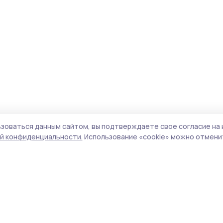
зоваться данным сайтом, вы подтверждаете свое согласие на 
й конфиденциальности.
Использование «cookie» можно отменит
Учредитель и издатель:
ООО «Издательский
Поли
дом «Тамбов»
Сай
Адрес редакции:
392000, Тамбовская обл.,
coo
г.Тамбов, ш. Моршанское, д.14а
сай
Номер телефона редакции:
8 (4752) 45-05-
испо
76
нас
Электронная почта редакции:
конф