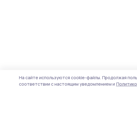
На сайте используются cookie-файлы.
Продолжая поль
соответствии с настоящим уведомлением и
Политико
Голос хлебороба 68
Новости
Истории
Карточки