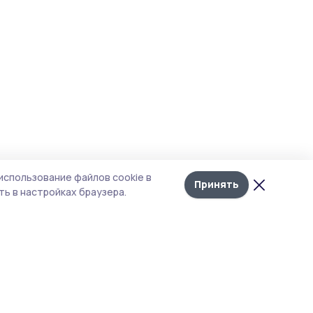
использование файлов cookie в
Принять
ь в настройках браузера.
тика конфиденциальности
т содержит сервисы, использующие
kies. Продолжая пользоваться данным
том, вы подтверждаете свое согласие на
льзование файлов cookie в соответствии с
тоящим уведомлением и Политикой
иденциальности. Использование «cookie»