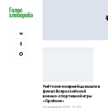
Умётские юнармейцы вышли в
финал Всероссийской
военно-спортивной игры
«Орлёнок»
19 февраля 2020, 21:00