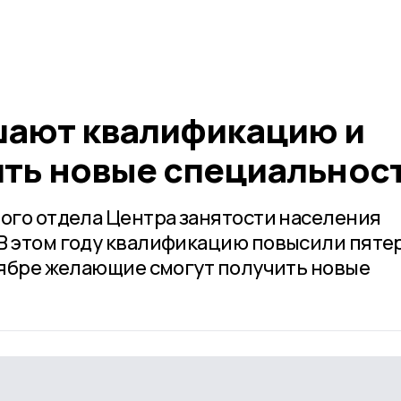
шают квалификацию и
ить новые специальнос
ного отдела Центра занятости населения
В этом году квалификацию повысили пяте
нтябре желающие смогут получить новые