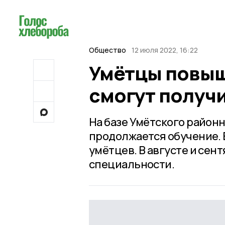
Общество
12 июля 2022, 16:22
Умётцы повы
смогут получ
На базе Умётского район
продолжается обучение. 
умётцев. В августе и се
специальности.