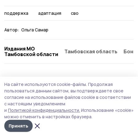
поддержка
адаптация
сво
Автор:
Ольга Самар
Издания МО
Тамбовская область
Бонд
Тамбовской области
Общество
Сегодня, 09:21
На сайте используются cookie-файлы.
Продолжая
В Тамбовской области комплексно
пользоваться данным сайтом, вы подтверждаете свое
повышают безопасность на дорогах
согласие на использование файлов cookie в соответствии
с настоящим уведомлением
Главная цель — не просто латать ямы, а кардинально
и
Политикой конфиденциальности.
Использование «cookie»
повысить безопасность и комфорт передвижения для
можно отменить в настройках браузера.
жителей региона.
Принять