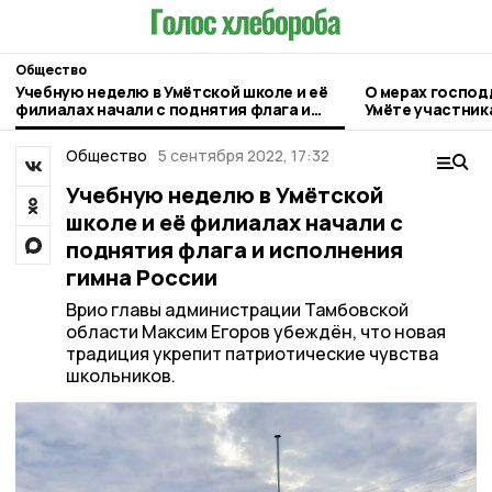
Общество
Учебную неделю в Умётской школе и её
О мерах господ
филиалах начали с поднятия флага и
Умёте участник
исполнения гимна России
Общество
5 сентября 2022, 17:32
Учебную неделю в Умётской
школе и её филиалах начали с
поднятия флага и исполнения
гимна России
Врио главы администрации Тамбовской
области Максим Егоров убеждён, что новая
традиция укрепит патриотические чувства
школьников.