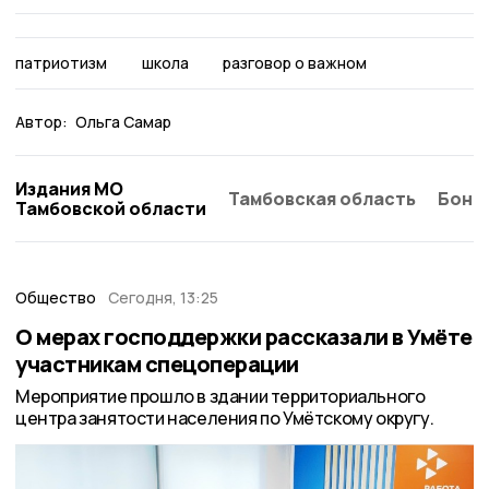
патриотизм
школа
разговор о важном
Автор:
Ольга Самар
Издания МО
Тамбовская область
Бонд
Тамбовской области
Общество
Сегодня, 13:25
О мерах господдержки рассказали в Умёте
участникам спецоперации
Мероприятие прошло в здании территориального
центра занятости населения по Умётскому округу.