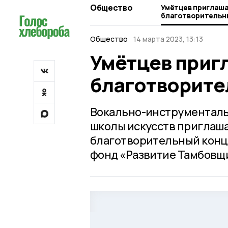
Общество
Умётцев приглаш
благотворительн
Общество
14 марта 2023, 13:13
Умётцев приг
благотворите
Вокально-инструментальн
школы искусств приглаша
благотворительный конце
фонд «Развитие Тамбовщ