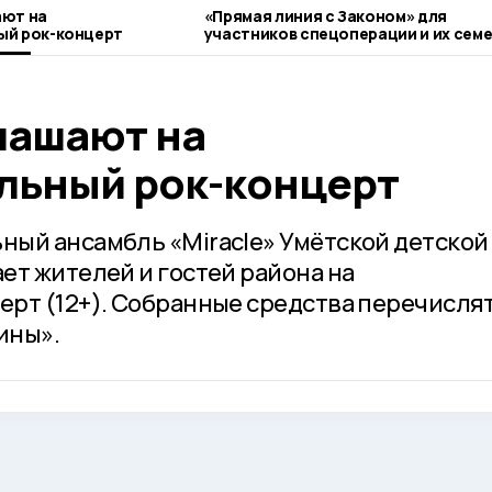
ают на
«Прямая линия с Законом» для
ый рок-концерт
участников спецоперации и их сем
прошла в Умёте
лашают на
льный рок-концерт
ый ансамбль «Miracle» Умётской детской
ет жителей и гостей района на
рт (12+). Собранные средства перечислят
ины».