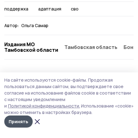
поддержка
адаптация
сво
Автор:
Ольга Самар
Издания МО
Тамбовская область
Бонд
Тамбовской области
Общество
Вчера, 09:21
На сайте используются cookie-файлы.
Продолжая
В Тамбовской области комплексно
пользоваться данным сайтом, вы подтверждаете свое
повышают безопасность на дорогах
согласие на использование файлов cookie в соответствии
с настоящим уведомлением
Главная цель — не просто латать ямы, а кардинально
и
Политикой конфиденциальности.
Использование «cookie»
повысить безопасность и комфорт передвижения для
можно отменить в настройках браузера.
жителей региона.
Принять