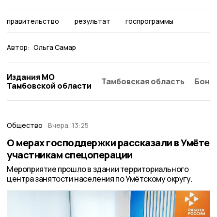
правительство
результат
госпрограммы
Автор:
Ольга Самар
Издания МО
Тамбовская область
Бонд
Тамбовской области
Общество
Вчера, 13:25
О мерах господдержки рассказали в Умёте
участникам спецоперации
Мероприятие прошло в здании территориального
центра занятости населения по Умётскому округу.