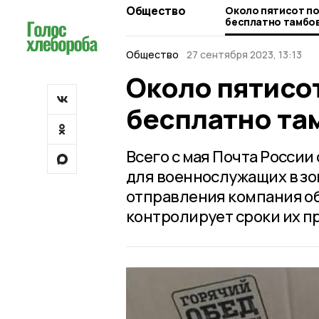
Общество
Около пятисот п
бесплатно тамбов
Общество
27 сентября 2023, 13:13
Около пятисо
бесплатно та
Всего с мая Почта России
для военнослужащих в зо
отправления компания о
контролирует сроки их п