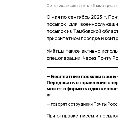
Фото: редакция газеты «Знамя труда»
С мая по сентябрь 20­23 г. П
посылок для военнослужащи
посылок из Тамбовс­кой облас
приор­итетном порядке и ко­нт
Умётцы также активно исполь
спецоперации. Через Почту Ро
— Бесплатные посылки в зону
Передавать отправление опер
может оформить один человек
кг,
говорят сотрудники Почты Росс
При отправке писем и посыло