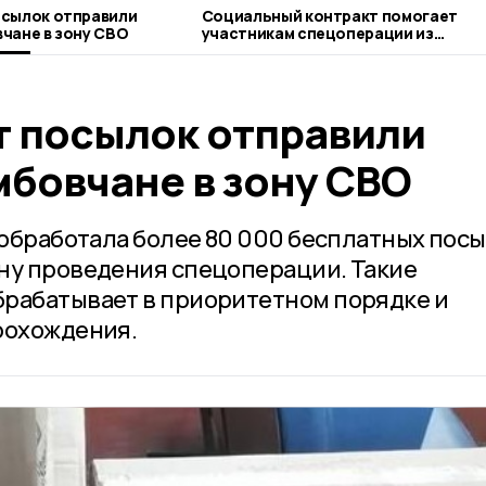
осылок отправили
Социальный контракт помогает
чане в зону СВО
участникам спецоперации из
Тамбовской области реализовать
бизнес-идеи
т посылок отправили
мбовчане в зону СВО
 обработала более 80 000 бесплатных пос
ну проведения спецоперации. Такие
брабатывает в приоритетном порядке и
рохождения.