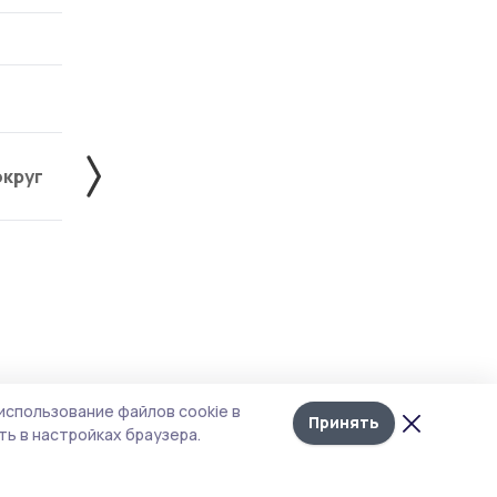
округ
Жердевский округ
Знаменский округ
Лента
10
использование файлов cookie в
новостей
Принять
ь в настройках браузера.