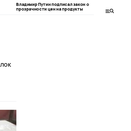
Владимир Путин подписал закон о
Евгений П
прозрачности цен на продукты
меры по с
рынка
ылок