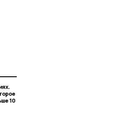
иях.
оторое
ьше 10