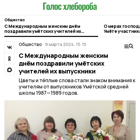
Общество
С Международным женским днём
О мерах господ
поздравили умëтских учителей их
Умёте участник
выпускники
Общество
9 марта 2024, 15:15
С Международным женским
днём поздравили умëтских
учителей их выпускники
Цветы и тёплые слова стали знаком внимания к
учителям от выпускников Умëтской средней
школы 1987—1989 годов.