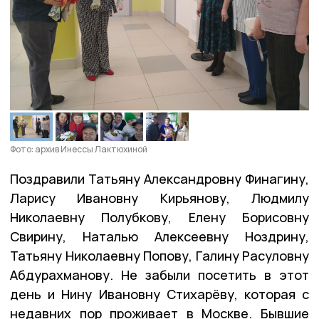
Фото: архив Инессы Лактюхиной
Поздравили Татьяну Александровну Финагину,
Ларису Ивановну Кирьянову, Людмилу
Николаевну Полубкову, Елену Борисовну
Свирину, Наталью Алексеевну Ноздрину,
Татьяну Николаевну Попову, Галину Расуловну
Абдурахманову. Не забыли посетить в этот
день и Нину Ивановну Стихарëву, которая с
недавних пор проживает в Москве. Бывшие