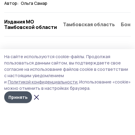
Автор:
Ольга Самар
Издания МО
Тамбовская область
Бонд
Тамбовской области
Общество
Сегодня, 09:21
На сайте используются cookie-файлы.
Продолжая
В Тамбовской области комплексно
пользоваться данным сайтом, вы подтверждаете свое
повышают безопасность на дорогах
согласие на использование файлов cookie в соответствии
с настоящим уведомлением
Главная цель — не просто латать ямы, а кардинально
и
Политикой конфиденциальности.
Использование «cookie»
повысить безопасность и комфорт передвижения для
можно отменить в настройках браузера.
жителей региона.
Принять