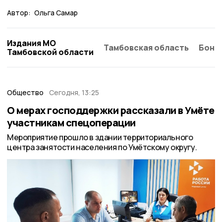
Автор:
Ольга Самар
Издания МО
Тамбовская область
Бонд
Тамбовской области
Общество
Сегодня, 13:25
О мерах господдержки рассказали в Умёте
участникам спецоперации
Мероприятие прошло в здании территориального
центра занятости населения по Умётскому округу.