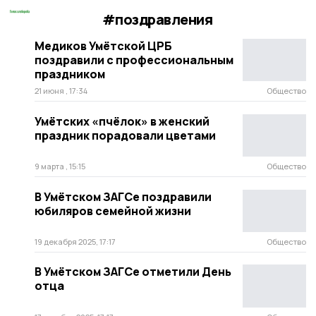
#поздравления
Медиков Умётской ЦРБ
поздравили с профессиональным
праздником
21 июня , 17:34
Общество
Умётских «пчёлок» в женский
праздник порадовали цветами
9 марта , 15:15
Общество
В Умётском ЗАГСе поздравили
юбиляров семейной жизни
19 декабря 2025, 17:17
Общество
В Умётском ЗАГСе отметили День
отца