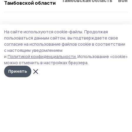
Тамбовская область
Бонд
Тамбовской области
Общество
Вчера, 13:25
На сайте используются cookie-файлы.
Продолжая
О мерах господдержки рассказали в Умёте
пользоваться данным сайтом, вы подтверждаете свое
участникам спецоперации
согласие на использование файлов cookie в соответствии
с настоящим уведомлением
Мероприятие прошло в здании территориального
и
Политикой конфиденциальности.
Использование «cookie»
центра занятости населения по Умётскому округу.
можно отменить в настройках браузера.
Принять