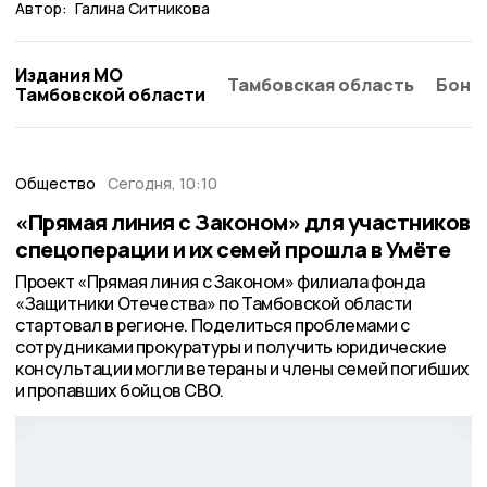
Автор:
Галина Ситникова
Издания МО
Тамбовская область
Бонд
Тамбовской области
Общество
Сегодня, 10:10
«Прямая линия с Законом» для участников
спецоперации и их семей прошла в Умёте
Проект «Прямая линия с Законом» филиала фонда
«Защитники Отечества» по Тамбовской области
стартовал в регионе. Поделиться проблемами с
сотрудниками прокуратуры и получить юридические
консультации могли ветераны и члены семей погибших
и пропавших бойцов СВО.