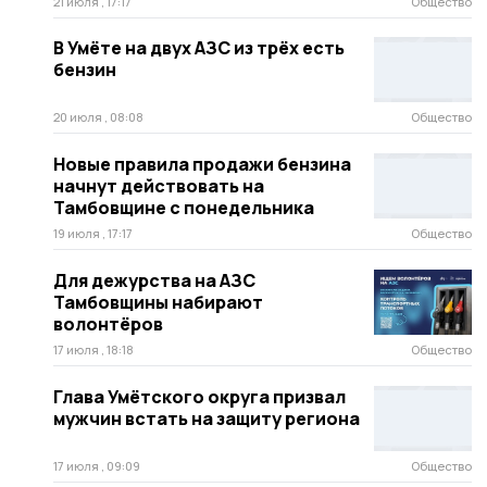
21 июля , 17:17
Общество
В Умёте на двух АЗС из трёх есть
бензин
20 июля , 08:08
Общество
Новые правила продажи бензина
начнут действовать на
Тамбовщине с понедельника
19 июля , 17:17
Общество
Для дежурства на АЗС
Тамбовщины набирают
волонтёров
17 июля , 18:18
Общество
Глава Умётского округа призвал
мужчин встать на защиту региона
17 июля , 09:09
Общество