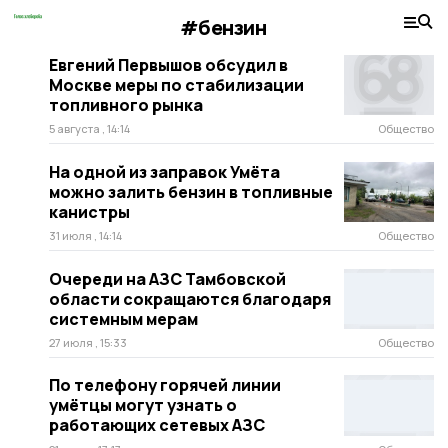
#бензин
Евгений Первышов обсудил в
Москве меры по стабилизации
топливного рынка
5 августа , 14:14
Общество
На одной из заправок Умёта
можно залить бензин в топливные
канистры
31 июля , 14:14
Общество
Очереди на АЗС Тамбовской
области сокращаются благодаря
системным мерам
27 июля , 15:33
Общество
По телефону горячей линии
умётцы могут узнать о
работающих сетевых АЗС