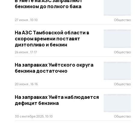
В Умёте на АЗС заправляют
бензином до полного бака
27 июня , 10:10
Общество
На АЗС Тамбовской области в
скором времени поставят
дизтопливо и бензин
24 июня , 17:17
Общество
На заправках Умётского округа
бензина достаточно
20 июня , 16:16
Общество
На заправках Умёта наблюдается
дефицит бензина
30 сентября 2025, 10:10
Общество